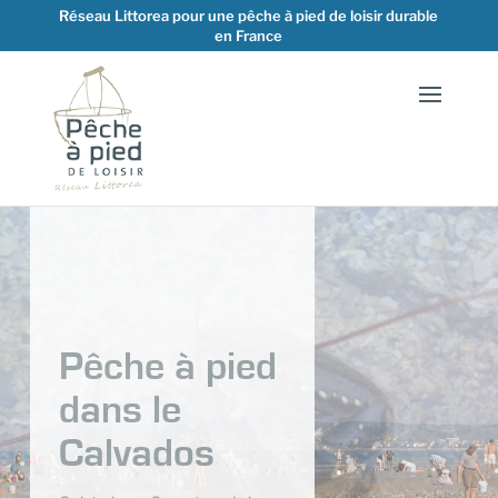
Réseau Littorea pour une pêche à pied de loisir durable
en France
L’espèce du
mois !
🦀 L'espèce du mois 🦀 Autrefois
surnommé le "cafard de la