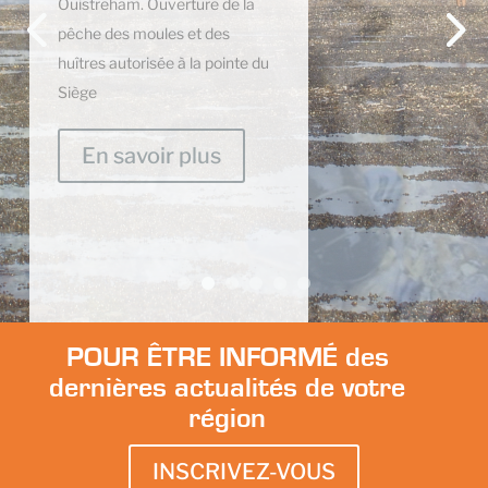
mer", ce crustacé est
désormais un mets apprécié et
pêché dans le monde entier.
Reconnaissez-vous l'espèce du
mois ? 👉Pour plus
d'informations sur cette espèce
rendez-vous sur la fiche
dédiée....
En savoir plus
POUR ÊTRE INFORMÉ des
dernières actualités de votre
région
INSCRIVEZ-VOUS