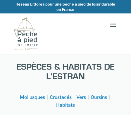
Réseau Littorea pour une pêche à pied de loisir durable
en France
ESPÈCES & HABITATS DE
L’ESTRAN
Mollusques
|
Crustacés
|
Vers
|
Oursins
|
Habitats