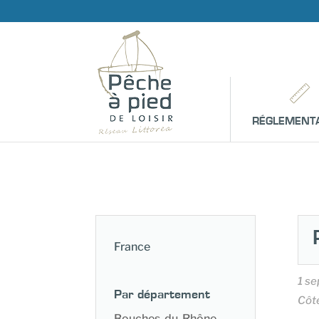
RÉGLEMENT
France
1 s
Par département
Côt
Bouches-du-Rhône