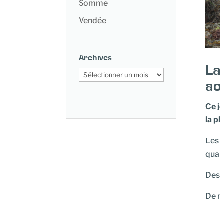
Somme
Vendée
Archives
La
Archives
ao
Ce j
la 
Les 
qual
Des 
De n