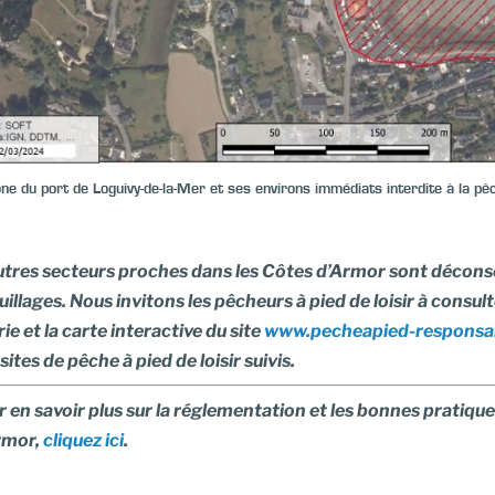
ne du port de Loguivy-de-la-Mer et ses environs immédiats interdite à la p
utres secteurs proches dans les Côtes d’Armor sont déconseil
illages. Nous invitons les pêcheurs à pied de loisir à consul
ie et la carte interactive du site
www.pecheapied-responsab
sites de pêche à pied de loisir suivis.
 en savoir plus sur la réglementation et les bonnes pratique
rmor,
cliquez ici
.