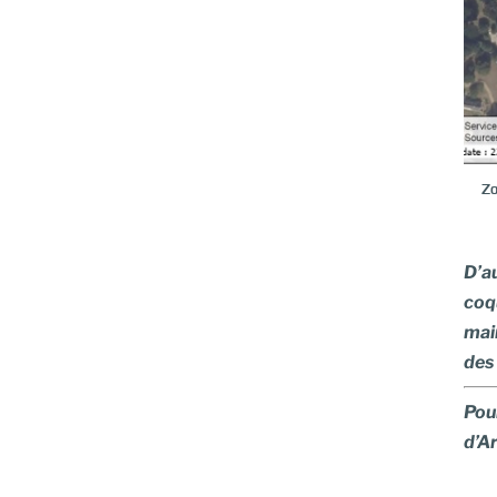
Zo
D’a
coqu
mair
des 
Pour
d’A