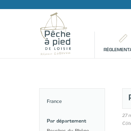
RÉGLEMENT
France
27 
Par département
Côt
Bouches-du-Rhône