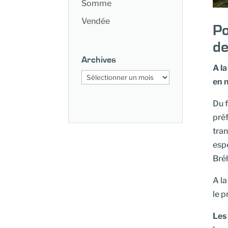
Somme
Vendée
Po
de
Archives
A l
Archives
en 
Du f
préf
tran
espè
Bré
A la
le p
Les