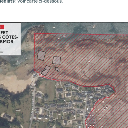
édiats
: voir carte ci-dessous.