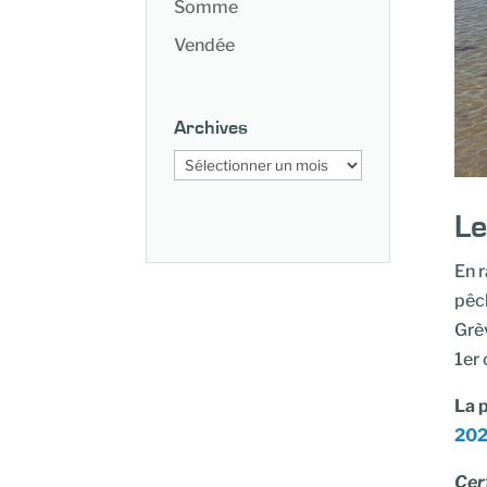
Somme
Vendée
Archives
Archives
Le
En r
pêch
Grèv
1er 
La 
20
Cert