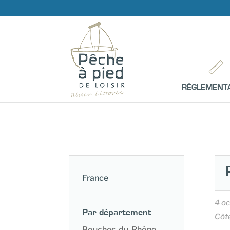
RÉGLEMENT
France
4 o
Par département
Côt
Bouches-du-Rhône