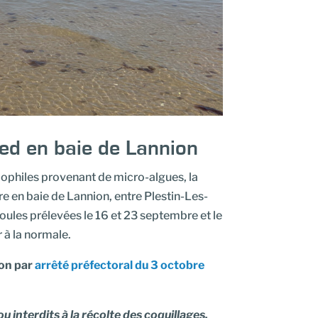
ied en baie de Lannion
pophiles provenant de micro-algues, la
bre en baie de Lannion, entre Plestin-Les-
oules prélevées le 16 et 23 septembre et le
 à la normale.
ion par
arrêté préfectoral du 3 octobre
 interdits à la récolte des coquillages.