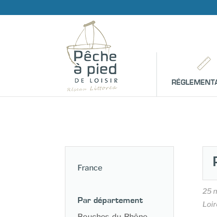
RÉGLEMENT
France
25 
Par département
Loir
Bouches-du-Rhône