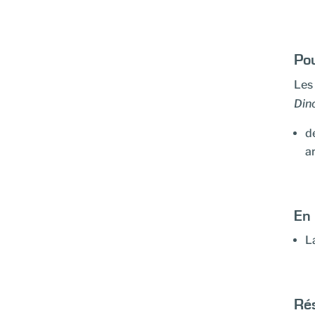
Pou
Les 
Din
d
a
En 
L
Rés