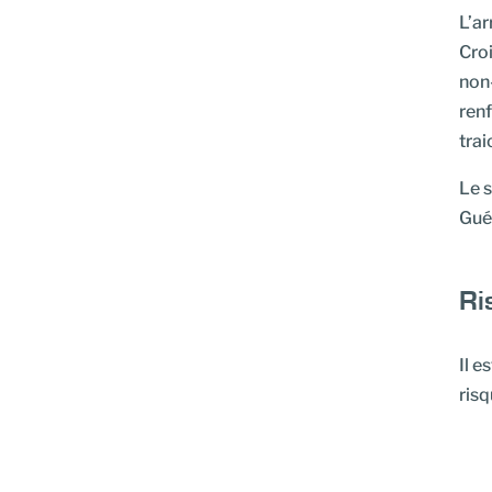
L’ar
Croi
non-
renf
trai
Le s
Guér
Ri
Il e
risq