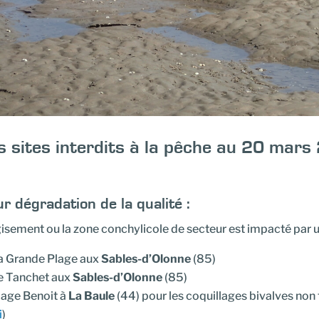
s sites interdits à la pêche au 20 mar
r dégradation de la qualité :
gisement ou la zone conchylicole de secteur est impacté par 
a Grande Plage aux
Sables-d’Olonne
(85)
e Tanchet aux
Sables-d’Olonne
(85)
lage Benoit à
La Baule
(44) pour les coquillages bivalves non 
i
)