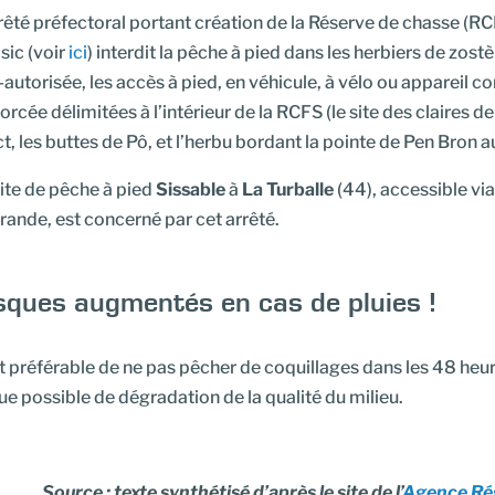
rêté préfectoral portant création de la Réserve de chasse (R
sic (voir
ici
) interdit la pêche à pied dans les herbiers de zostè
autorisée, les accès à pied, en véhicule, à vélo ou appareil c
orcée délimitées à l’intérieur de la RCFS (le site des claires d
ct, les buttes de Pô, et l’herbu bordant la pointe de Pen Bron 
ite de pêche à pied
Sissable
à
La Turballe
(44), accessible via
ande, est concerné par cet arrêté.
sques augmentés en cas de pluies !
st préférable de ne pas pêcher de coquillages dans les 48 heur
ue possible de dégradation de la qualité du milieu.
Source : texte synthétisé d’après le site de l’
Agence Rég