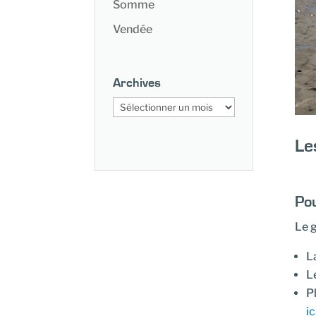
Somme
Vendée
Archives
Archives
Le
Pou
Le 
L
L
P
ic