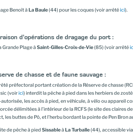
lage Benoît à
La Baule
(44) pour les coques (voir arrêté
ici
).
raison d’opérations de dragage du port :
a Grande Plage à
Saint-Gilles-Croix-de-Vie
(85) (voir arrêté
i
erve de chasse et de faune sauvage :
rêté préfectoral portant création de la Réserve de chasse (R
sic (voir
ici
) interdit la pêche à pied dans les herbiers de zostè
autorisée, les accès à pied, en véhicule, à vélo ou appareil c
orcée délimitées à l’intérieur de la RCFS (le site des claires d
ct, les buttes de Pô, et l’herbu bordant la pointe de Pen Bron 
ite de pêche à pied
Sissable
à
La Turballe
(44), accessible via