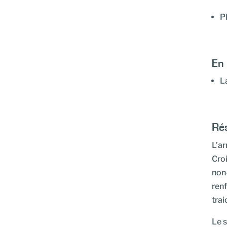
P
En 
L
Rés
L’ar
Croi
non-
renf
trai
Le s