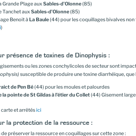
a Grande Plage aux
Sables-d’Olonne
(85)
e Tanchet aux
Sables-d’Olonne
(85)
lage Benoit à
La Baule
(44) pour les coquillages bivalves non 
i
)
r présence de toxines de Dinophysis :
 gisements ou les zones conchylicoles de secteur sont impact
nophysis)
susceptible de produire une toxine diarrhéique, que l
raict de Pen Bé
(44) pour les moules et palourdes
 la pointe de St Gildas à l’étier du Collet
(44) Gisement large 
 carte et arrêtés
ici
r la protection de la ressource :
 de préserver la ressource en coquillages sur cette zone :