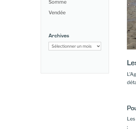
Somme
Vendée
Archives
Archives
Le
L’Ag
déta
Pou
Les
: