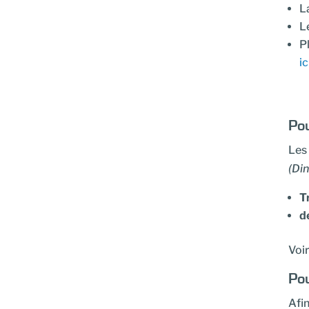
L
L
P
ic
Pou
Les
(Di
T
de
Voir
Pou
Afin