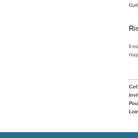
Guér
Ri
Il e
risq
Cett
invi
Pour
Loi