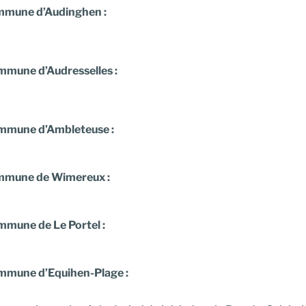
mune d’Audinghen :
mune d’Audresselles :
mune d’Ambleteuse :
mune de Wimereux :
mune de Le Portel :
mune d’Equihen-Plage :