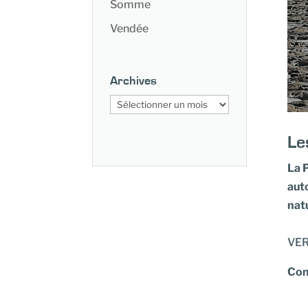
Somme
Vendée
Archives
Archives
Le
La 
auto
nat
VER
Com