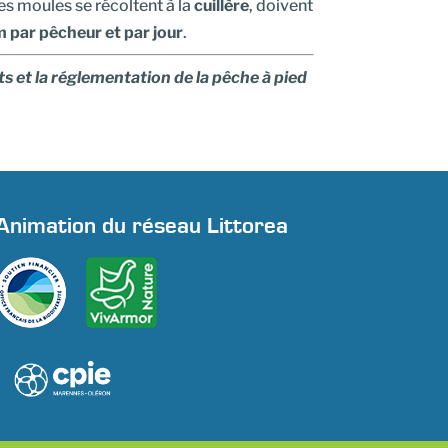
les moules se récoltent à la
cuillère
, doivent
par pêcheur et par jour
.
ts et la réglementation de la pêche à pied
Animation du réseau Littorea