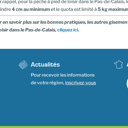
 rappel, pour la pêche à pied de loisir dans le Pas-de-Calais, 
eindre
4 cm au minimum
et le quota est limité à
5 kg maximum 
 en savoir plus sur les bonnes pratiques, les autres gisemen
oisir dans le Pas-de-Calais,
cliquez ici
.
Actualités
Pour recevoir les informations
de votre région,
inscrivez-vous