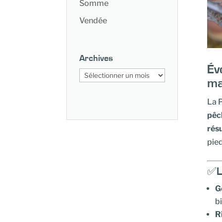
Somme
Vendée
Archives
Év
Archives
ma
La 
pêc
rés
pied
✅Le
G
b
R