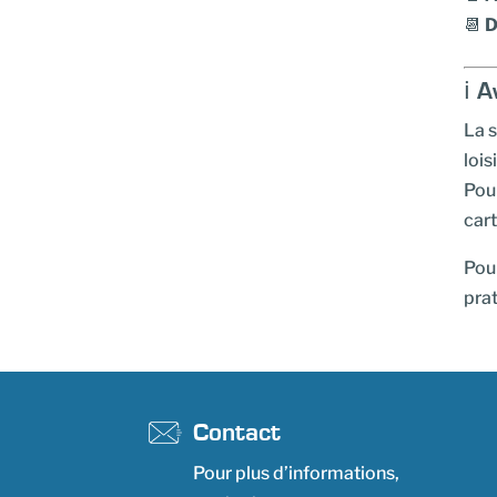
📆
D
ℹ️ 
La s
lois
Pour
cart
Pour
prat
Contact
Pour plus d’informations,